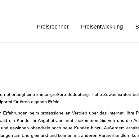
e
Preisrechner
Preisentwicklung
S
nternet erlangt eine immer größere Bedeutung. Hohe Zuwachsraten bel
ortal für ihren eigenen Erfolg.
n Erfahrungen beim professionellen Vertrieb über das Internet. Ihre P
bald ein Kunde Ihr Angebot annimmt, bekommen Sie von uns die Adr
en und gewinnen obendrein noch neue Kunden hinzu. Außerdem erhalt
cklungen am Energiemarkt und können mit anderen Partnerhändlern ko