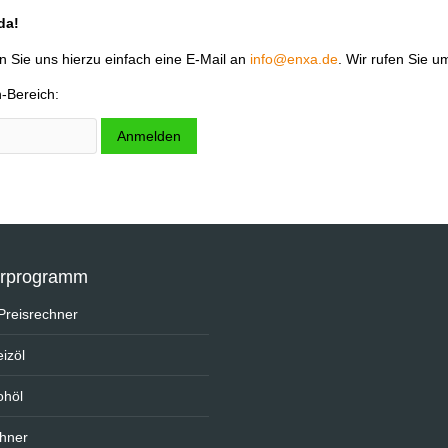
da!
n Sie uns hierzu einfach eine E-Mail an
info@enxa.de
. Wir rufen Sie 
n-Bereich:
Anmelden
erprogramm
e Preisrechner
izöl
ohöl
chner